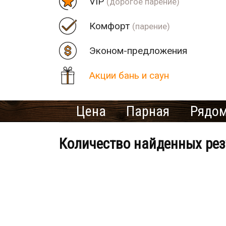
VIP
(дорогое парение)
Комфорт
(парение)
Эконом-предложения
Акции бань и саун
Цена
Парная
Рядом
Количество найденных рез
Банно-оздоровительный клу