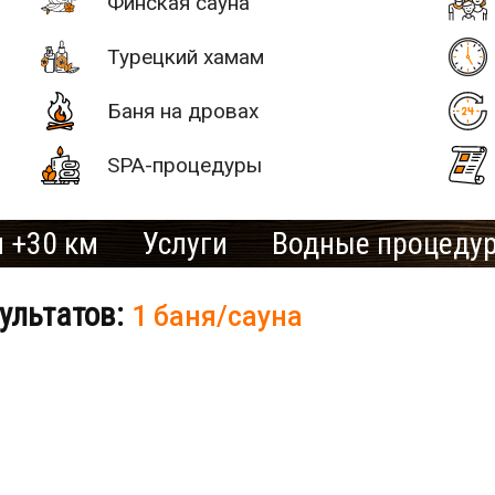
Финская сауна
Турецкий хамам
Баня на дровах
SPA-процедуры
 +30 км
Услуги
Водные процеду
ультатов:
1 баня/сауна
# 2
SAN SPA
(Сан СПА)
250 грн/
б «Остров»
час, минимум
2 часа