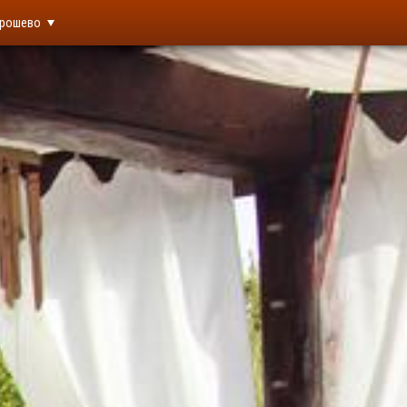
рошево