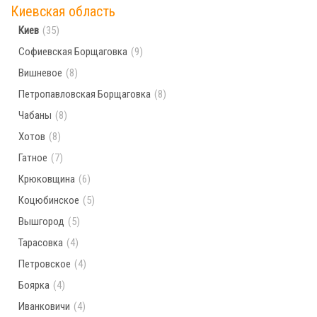
Киевская область
Населённых пунктов по поисковому запросу
Киев
(35)
не найдено. Попробуйте ввести другой город
Софиевская Борщаговка
(9)
Вишневое
(8)
Петропавловская Борщаговка
(8)
Чабаны
(8)
Хотов
(8)
Гатное
(7)
Крюковщина
(6)
Коцюбинское
(5)
Вышгород
(5)
Тарасовка
(4)
Петровское
(4)
Боярка
(4)
Иванковичи
(4)