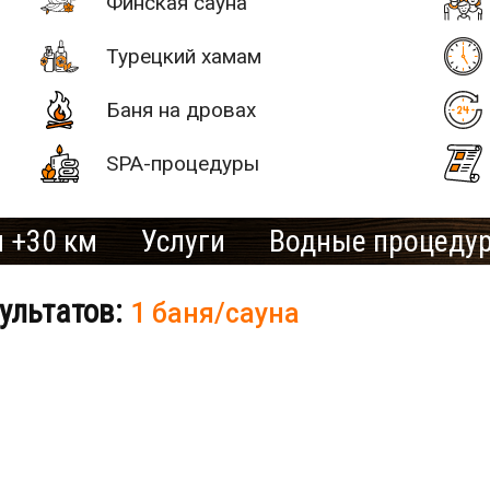
Финская сауна
Турецкий хамам
Баня на дровах
SPA-процедуры
 +30 км
Услуги
Водные процеду
ультатов:
1 баня/сауна
# 2
SAN SPA
(Сан СПА)
250 грн/
б «Остров»
час, минимум
2 часа