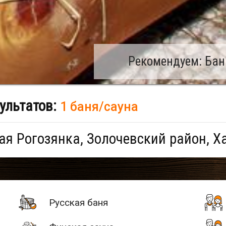
Рекомендуем: Бан
ультатов:
1 баня/сауна
я Рогозянка, Золочевский район, Х
Русская баня