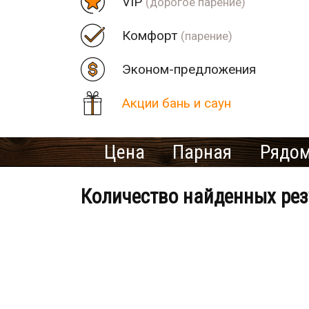
VIP
(дорогое парение)
Комфорт
(парение)
Эконом-предложения
Акции бань и саун
Цена
Парная
Рядом
Количество найденных рез
Банно-оздоровительный клу