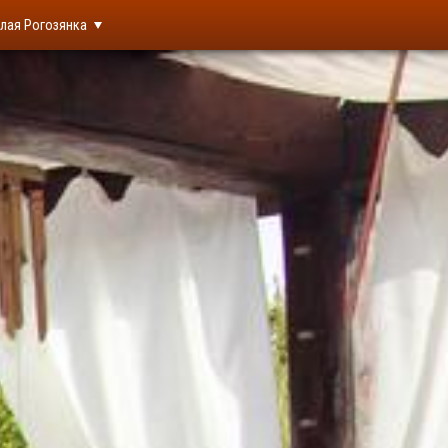
лая Рогозянка