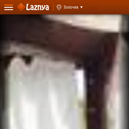
ВХОД
Золочев