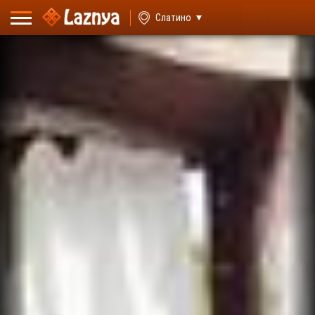
ВХОД
Слатино