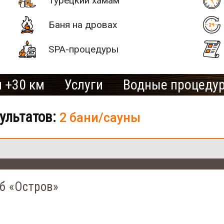
Турецкий хамам
Баня на дровах
SPA-процедуры
 +30 км
Услуги
Водные процеду
ультатов:
2 бани/сауны
б «Остров»
# 2
SAN SPA
от 700 грн/час (минимальный з
(Сан СПА)