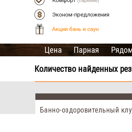
Комфорт
(парение)
Эконом-предложения
Акции бань и саун
Цена
Парная
Рядом
Количество найденных рез
Банно-оздоровительный клу