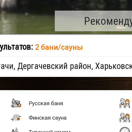
Рекоменду
ультатов:
2 бани/сауны
ачи, Дергачевский район, Харьковс
Русская баня
Финская сауна