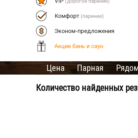
VIP
(дорогое парение)
Комфорт
(парение)
Эконом-предложения
Акции бань и саун
Цена
Парная
Рядом
Количество найденных рез
Банно-оздоровительный клу