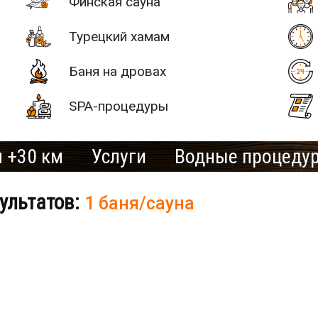
Финская сауна
Турецкий хамам
Баня на дровах
SPA-процедуры
 +30 км
Услуги
Водные процеду
ультатов:
1 баня/сауна
# 2
SAN SPA
(Сан СПА)
250 грн/
б «Остров»
час, минимум
2 часа