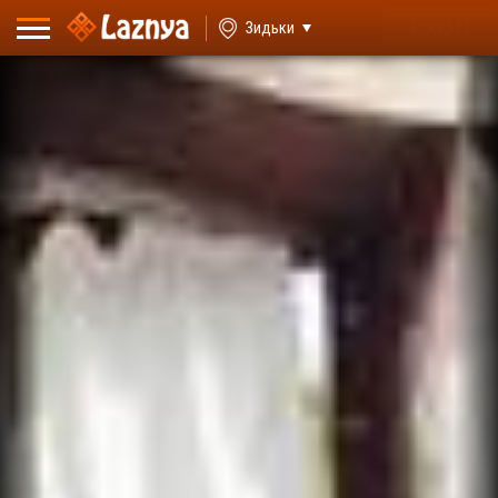
ВХОД
Зидьки