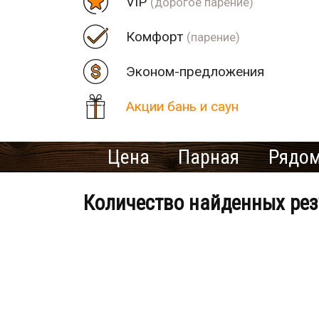
VIP
(дорогое парение)
Комфорт
(парение)
Эконом-предложения
Акции бань и саун
Цена
Парная
Рядом
Количество найденных рез
Банно-оздоровительный клу