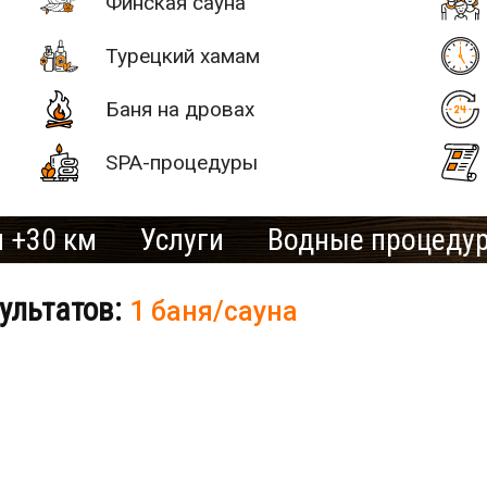
Финская сауна
Турецкий хамам
Баня на дровах
SPA-процедуры
 +30 км
Услуги
Водные процеду
ультатов:
1 баня/сауна
# 2
SAN SPA
(Сан СПА)
250 грн/
б «Остров»
час, минимум
2 часа