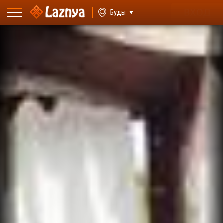
ВХОД
Буды