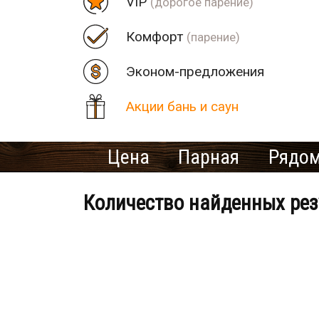
VIP
(дорогое парение)
Комфорт
(парение)
Эконом-предложения
Акции бань и саун
Цена
Парная
Рядом
Количество найденных рез
Банно-оздоровительный клу