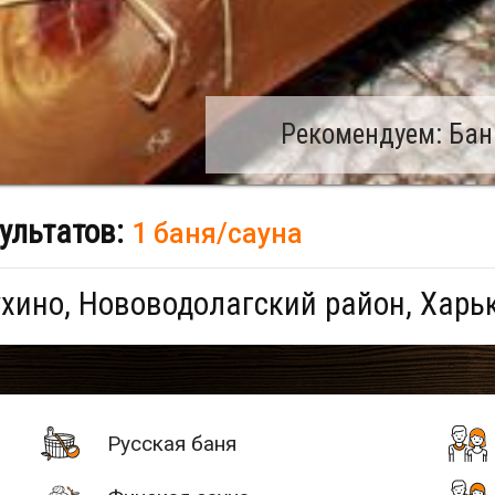
Рекомендуем: Бан
ультатов:
1 баня/сауна
хино, Нововодолагский район, Харь
Русская баня