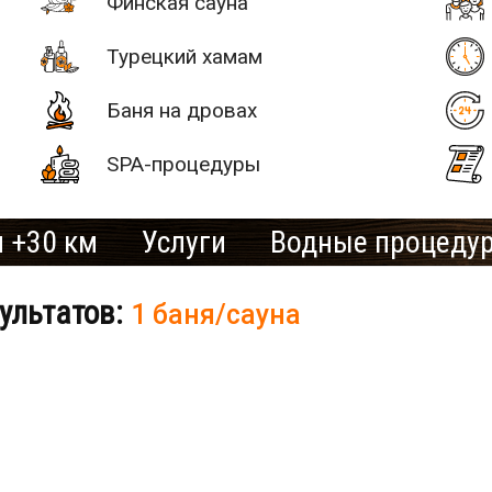
Финская сауна
Турецкий хамам
Баня на дровах
SPA-процедуры
 +30 км
Услуги
Водные процеду
ультатов:
1 баня/сауна
# 2
SAN SPA
(Сан СПА)
250 грн/
б «Остров»
час, минимум
2 часа