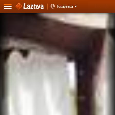
ВХОД
Токаревка