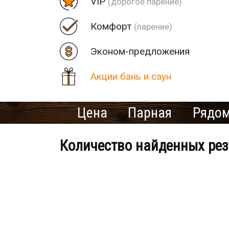
VIP
(дорогое парение)
Комфорт
(парение)
Эконом-предложения
Акции бань и саун
Цена
Парная
Рядом
Количество найденных рез
Банно-оздоровительный клу