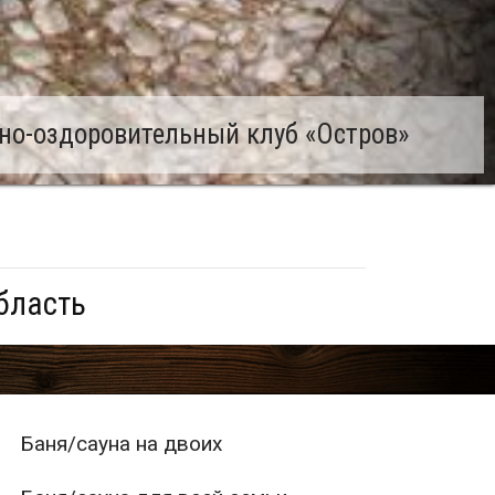
но-оздоровительный клуб «Остров»
бласть
Баня/сауна на двоих