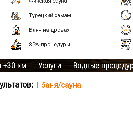
Финская сауна
Турецкий хамам
Баня на дровах
SPA-процедуры
 +30 км
Услуги
Водные процеду
ультатов:
1 баня/сауна
# 2
SAN SPA
(Сан СПА)
250 грн/
б «Остров»
час, минимум
2 часа