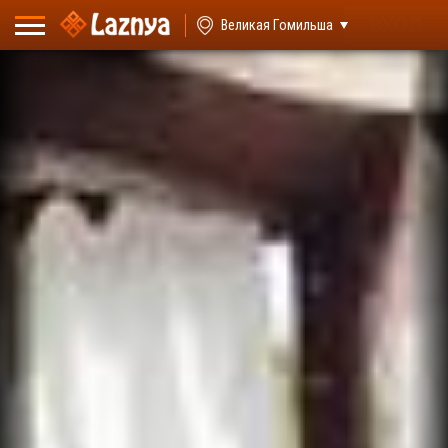
ВХОД
Великая Гомильша