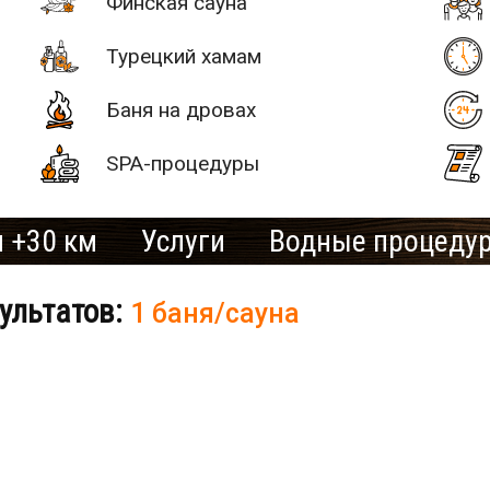
Финская сауна
Турецкий хамам
Баня на дровах
SPA-процедуры
 +30 км
Услуги
Водные процеду
ультатов:
1 баня/сауна
# 2
SAN SPA
(Сан СПА)
250 грн/
б «Остров»
час, минимум
2 часа