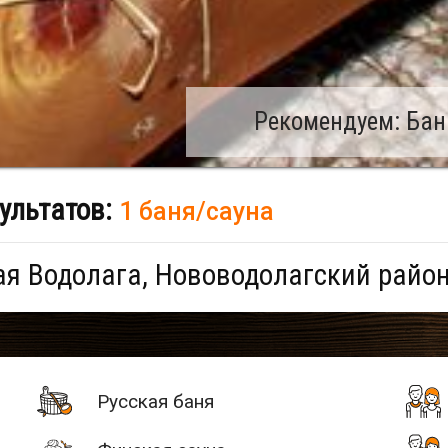
Рекомендуем: Бан
ультатов:
1 баня/сауна
я Водолага, Нововодолагский район
Русская баня