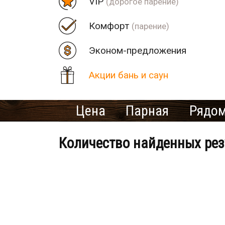
VIP
(дорогое парение)
Комфорт
(парение)
Эконом-предложения
Акции бань и саун
Цена
Парная
Рядом
Количество найденных рез
Банно-оздоровительный клу