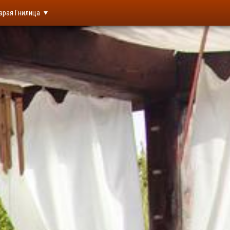
арая Гнилица