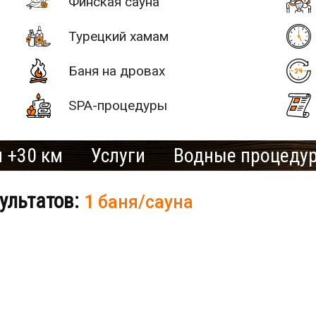
Финская сауна
Турецкий хамам
Баня на дровах
SPA-процедуры
 +30 км
Услуги
Водные процеду
ультатов:
1 баня/сауна
# 2
SAN SPA
(Сан СПА)
250 грн/
б «Остров»
час, минимум
2 часа