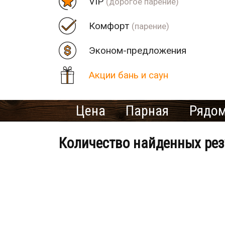
VIP
(дорогое парение)
Комфорт
(парение)
Эконом-предложения
Акции бань и саун
Цена
Парная
Рядом
Количество найденных рез
Банно-оздоровительный клу