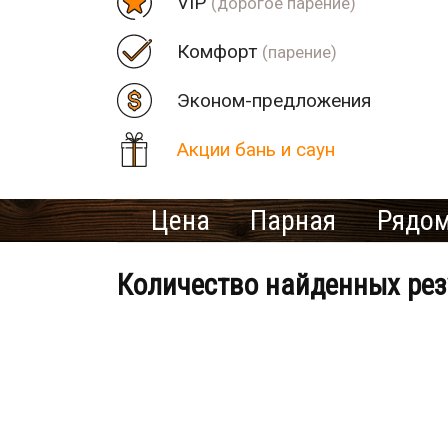
VIP
(дорогое парение)
Комфорт
(парение)
Эконом-предложения
Акции бань и саун
Цена
Парная
Рядом
Количество найденных рез
Банно-оздоровительный клу