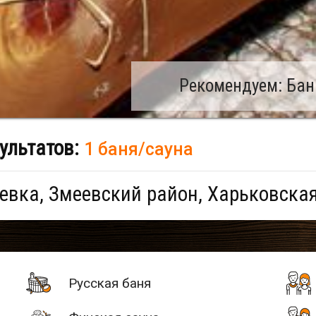
Рекомендуем: Бан
ультатов:
1 баня/сауна
евка, Змеевский район, Харьковска
Русская баня