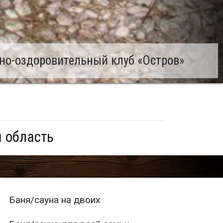
но-оздоровительный клуб «Остров»
я область
Баня/сауна на двоих