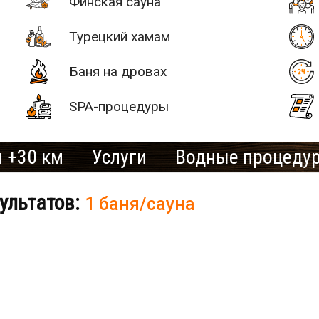
Финская сауна
Турецкий хамам
Баня на дровах
SPA-процедуры
 +30 км
Услуги
Водные процеду
ультатов:
1 баня/сауна
# 2
SAN SPA
(Сан СПА)
250 грн/
б «Остров»
час, минимум
2 часа