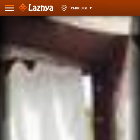
ВХОД
Темновка