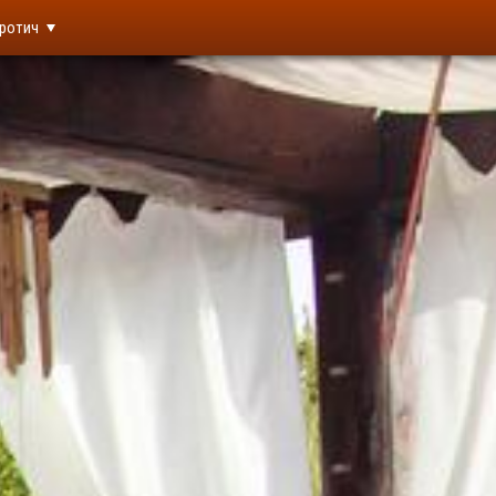
ротич