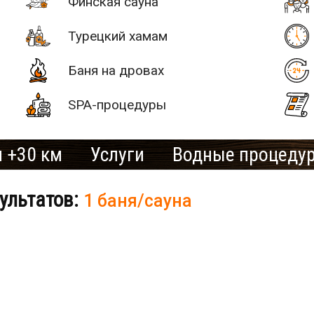
Финская сауна
Турецкий хамам
Баня на дровах
SPA-процедуры
 +30 км
Услуги
Водные процеду
ультатов:
1 баня/сауна
# 2
SAN SPA
(Сан СПА)
250 грн/
б «Остров»
час, минимум
2 часа