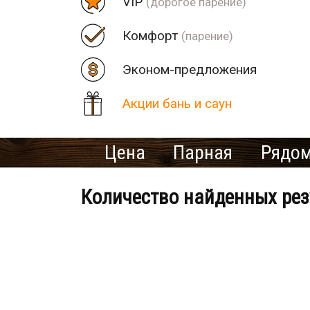
VIP
(дорогое парение)
Комфорт
(парение)
Эконом-предложения
Акции бань и саун
Цена
Парная
Рядом
Количество найденных рез
Банно-оздоровительный клу