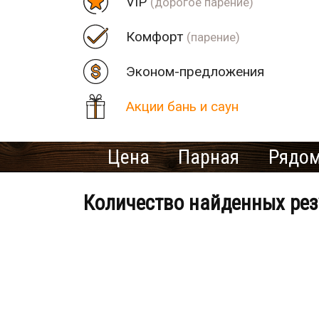
VIP
(дорогое парение)
Комфорт
(парение)
Эконом-предложения
Акции бань и саун
Цена
Парная
Рядом
Количество найденных рез
Банно-оздоровительный клу