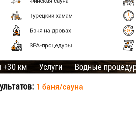
Финская сауна
Турецкий хамам
Баня на дровах
SPA-процедуры
 +30 км
Услуги
Водные процеду
ультатов:
1 баня/сауна
# 2
SAN SPA
(Сан СПА)
250 грн/
б «Остров»
час, минимум
2 часа