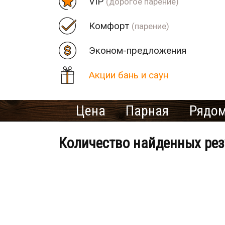
VIP
(дорогое парение)
Комфорт
(парение)
Эконом-предложения
Акции бань и саун
Цена
Парная
Рядом
Количество найденных рез
Банно-оздоровительный клу