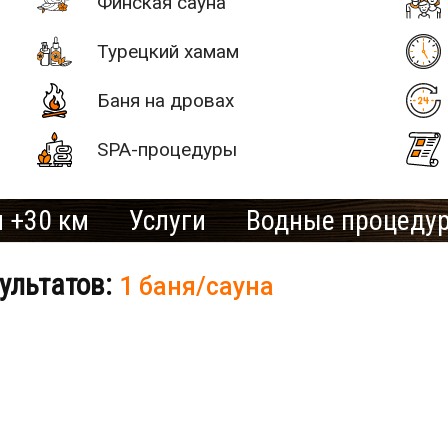
Финская сауна
Турецкий хамам
Баня на дровах
SPA-процедуры
 +30 км
Услуги
Водные процеду
ультатов:
1 баня/сауна
# 2
SAN SPA
(Сан СПА)
250 грн/
б «Остров»
час, минимум
2 часа