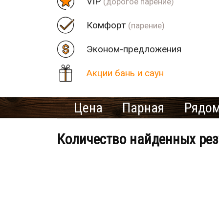
VIP
(дорогое парение)
Комфорт
(парение)
Эконом-предложения
Акции бань и саун
Цена
Парная
Рядом
Количество найденных рез
Банно-оздоровительный клу