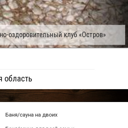
но-оздоровительный клуб «Остров»
я область
Баня/сауна на двоих