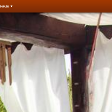
темля