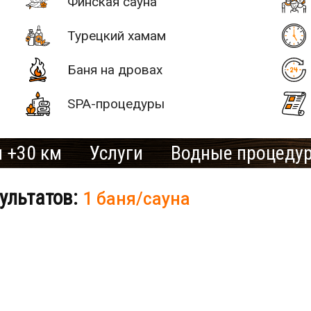
Финская сауна
Турецкий хамам
Баня на дровах
SPA-процедуры
 +30 км
Услуги
Водные процеду
ультатов:
1 баня/сауна
# 2
SAN SPA
(Сан СПА)
250 грн/
б «Остров»
час, минимум
2 часа