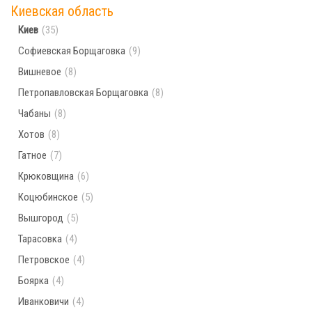
Киевская область
Населённых пунктов по поисковому запросу
Киев
(35)
не найдено. Попробуйте ввести другой город
Софиевская Борщаговка
(9)
Вишневое
(8)
Петропавловская Борщаговка
(8)
Чабаны
(8)
Хотов
(8)
Гатное
(7)
Крюковщина
(6)
Коцюбинское
(5)
Вышгород
(5)
Тарасовка
(4)
Петровское
(4)
Боярка
(4)
Иванковичи
(4)