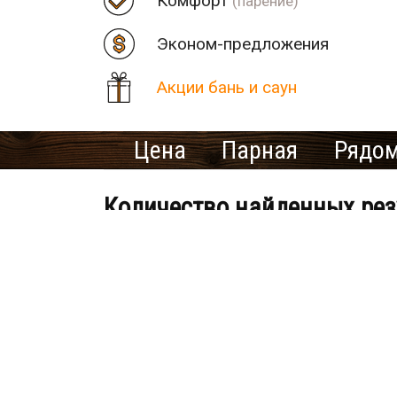
Комфорт
(парение)
Эконом-предложения
Акции бань и саун
Цена
Парная
Рядом
Количество найденных рез
VIP Сауна JIM BEAM