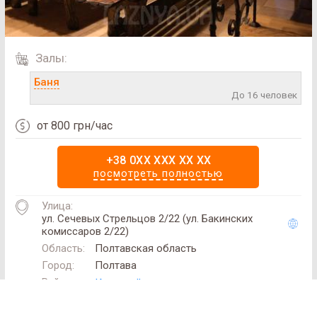
Залы:
Баня
До 16 человек
от 800 грн/час
+38 0XX XXX XX XX
посмотреть полностью
Улица:
ул. Сечевых Стрельцов 2/22 (ул. Бакинских
комиссаров 2/22)
Область:
Полтавская область
SAN
Город:
Полтава
SPA
Район:
Киевский
(Сан
GPS:
49.619282, 34.536739
СПА)