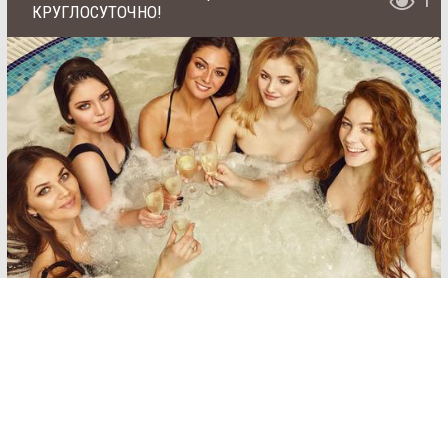
1
КРУГЛОСУТОЧНО!
SAN
SPA
(Сан
СПА)
Залы:
Соляная сауна
250
грн/
До 14 человек
час,
миним
ум 2
от 1000 грн/час (для 6 гостей), минимальный
часа
заказ 2 часа