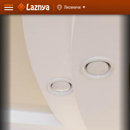
ВХОД
Лисиничи