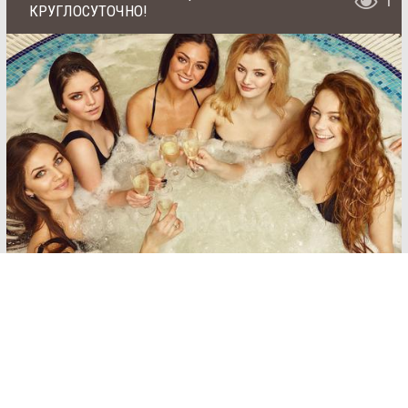
1
КРУГЛОСУТОЧНО!
SAN
SPA
(Сан
СПА)
Залы:
Соляная сауна
250
грн/
До 14 человек
час,
миним
ум 2
от 1000 грн/час (для 6 гостей), минимальный
часа
заказ 2 часа