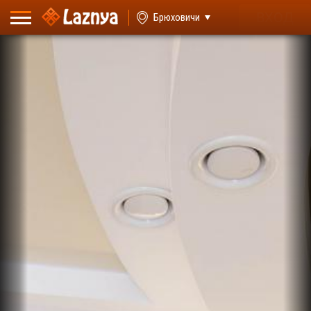
ВХОД
Брюховичи