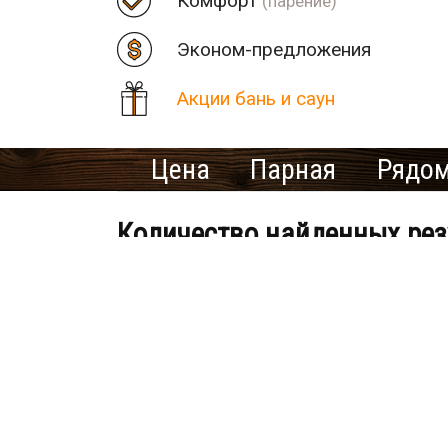
Комфорт
(парение)
Эконом-предложения
Акции бань и саун
Цена
Парная
Рядом
Количество найденных рез
VIP Сауна JIM BEAM