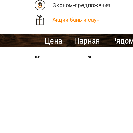
Эконом-предложения
Акции бань и саун
Цена
Парная
Рядом
Количество найденных рез
Баня «Титан»