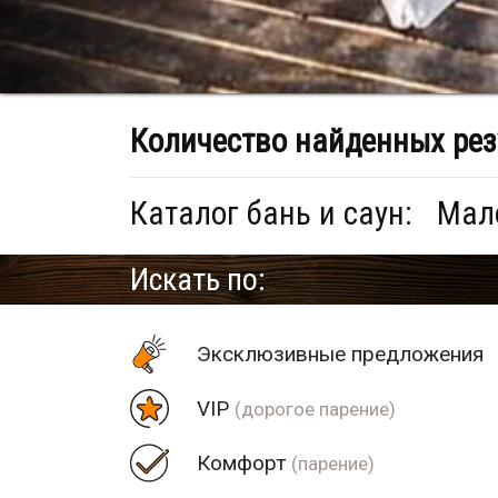
Количество найденных рез
Каталог бань и саун:
Мало
Искать по:
Эксклюзивные предложения
VIP
(дорогое парение)
Комфорт
(парение)