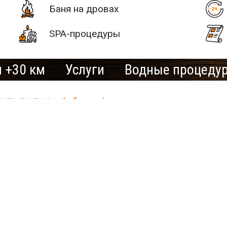
Баня на дровах
SPA-процедуры
 +30 км
Услуги
Водные процеду
# 2
ультатов:
1 баня/сауна
SAN SPA
(Сан СПА)
250 грн/
час, минимум
2 часа
Улица:
ул.
Богдана
от 750 грн/час
Гаврилишина
12/16, вход со
ЗАБРОНИРОВАТЬ
двора