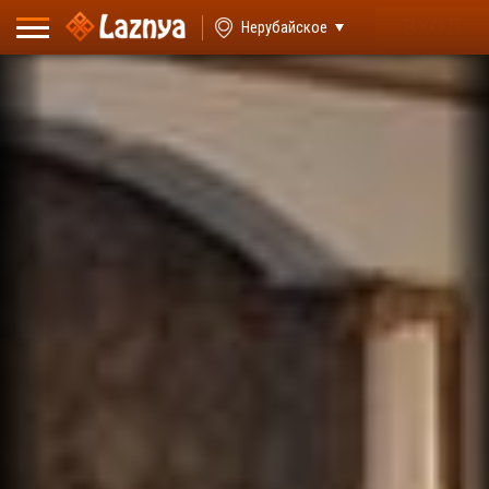
ВХОД
Нерубайское