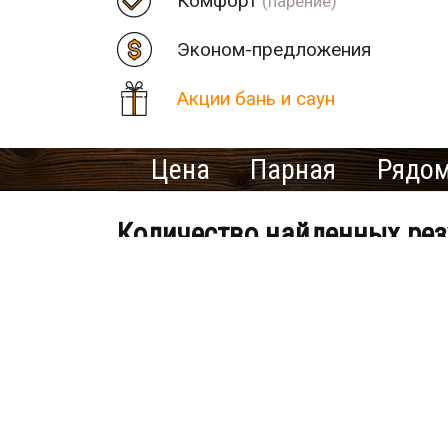
Комфорт
(парение)
Эконом-предложения
Акции бань и саун
Цена
Парная
Рядом
Количество найденных рез
VIP Сауна JIM BEAM