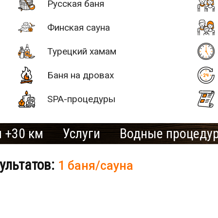
Русская баня
Финская сауна
Турецкий хамам
Баня на дровах
SPA-процедуры
 +30 км
Услуги
Водные процеду
ультатов:
1 баня/сауна
# 2
SAN SPA
(Сан СПА)