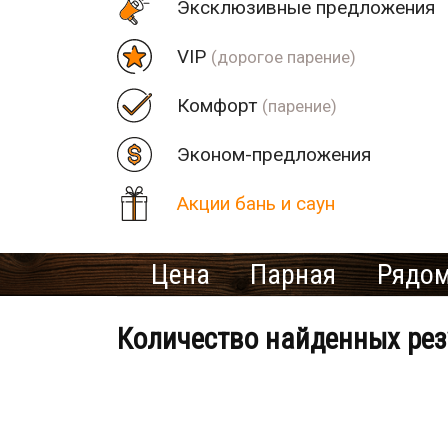
Эксклюзивные предложения
VIP
(дорогое парение)
Комфорт
(парение)
Эконом-предложения
Акции бань и саун
Цена
Парная
Рядом
Количество найденных рез