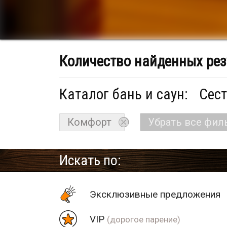
Количество найденных рез
Каталог бань и саун:
Сест
Комфорт
Убрать все фил
Искать по:
Эксклюзивные предложения
VIP
(дорогое парение)