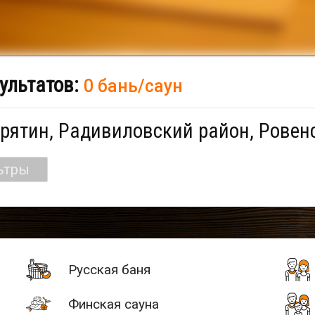
ультатов:
0 бань/саун
рятин, Радивиловский район, Ровен
ьтры
Русская баня
Финская сауна