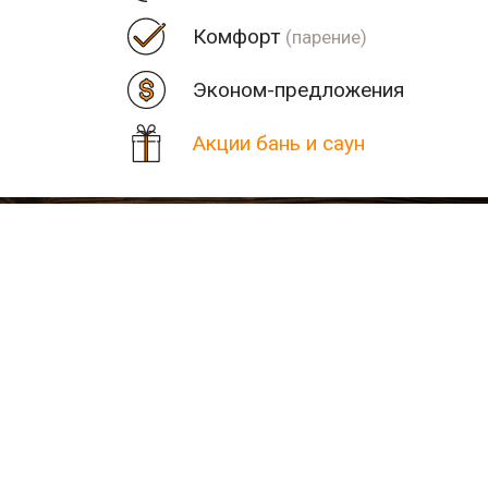
Комфорт
(парение)
Эконом-предложения
Акции бань и саун
Цена
Парная
Рядом
Количество найденных рез
В населенном пункте Сест