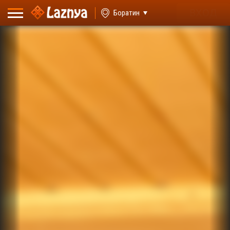
ВХОД
Боратин