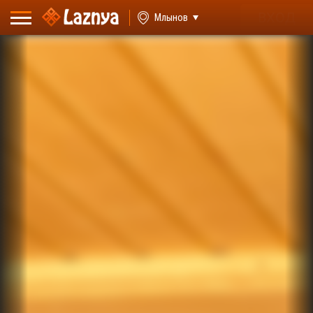
ВХОД
Млынов