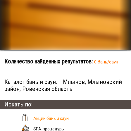
Количество найденных результатов:
0 бань/саун
Каталог бань и саун:
Млынов, Млыновский
район, Ровенская область
Искать по:
Акции бань и саун
SPA-процедуры