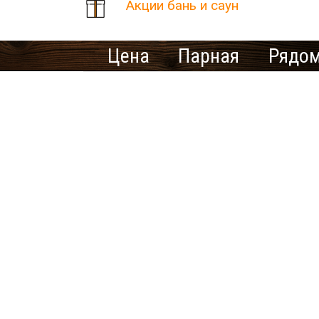
Акции бань и саун
Цена
Парная
Рядом
Количество найденных рез
В населенном пункте Рудк
Ищете ме
У нас нет предложений 
выбрать другой город.