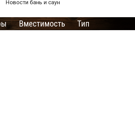
Новости бань и саун
ры
Вместимость
Тип
е рекламировать
ю баню/сауну
здесь?