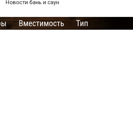
Новости бань и саун
ры
Вместимость
Тип
е рекламировать
ю баню/сауну
здесь?