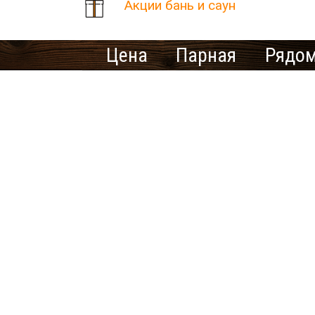
Акции бань и саун
Цена
Парная
Рядом
Количество найденных рез
В населенном пункте Нова
Ищете ме
У нас нет предложений 
выбрать другой город.