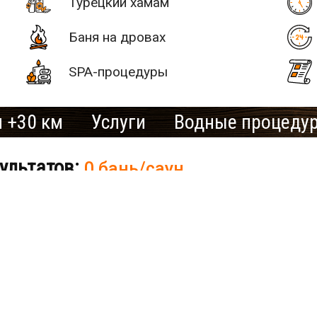
Турецкий хамам
Баня на дровах
SPA-процедуры
 +30 км
Услуги
Водные процеду
# 2
ультатов:
0 бань/саун
SAN SPA
(Сан СПА)
250 грн/
час, минимум
сандровка нет бань и саун.
2 часа
Улица:
ул.
сто для отдыха?
Хотит
Богдана