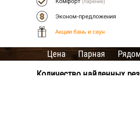
Комфорт
(парение)
Эконом-предложения
Акции бань и саун
Цена
Парная
Рядом
Количество найденных рез
В населенном пункте Алек
Ищете ме