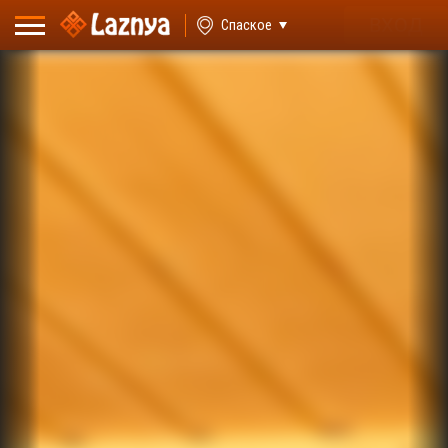
ВХОД
Спаское