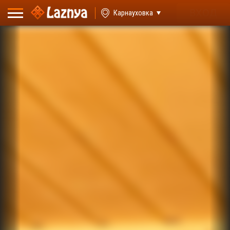
ВХОД
Карнауховка