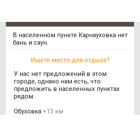
В населенном пункте Карнауховка нет
бань и саун.
Ищете место для отдыха?
У нас нет предложений в этом
городе, однако нам есть, что
предложить в населенных пунктах
рядом.
Обуховка
+13 км
SAN
SPA
(1)
(Сан
Шевченко
+16 км
СПА)
(1)
250