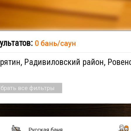
ультатов:
0 бань/саун
рятин, Радивиловский район, Ровенс
брать все фильтры
Русская баня