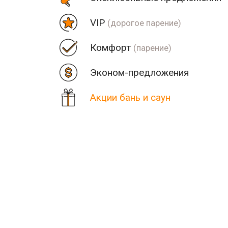
VIP
(дорогое парение)
Комфорт
(парение)
Эконом-предложения
Акции бань и саун
Цена
Парная
Рядом
Количество найденных рез