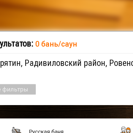
ультатов:
0 бань/саун
рятин, Радивиловский район, Ровен
е фильтры
Русская баня