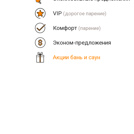
VIP
(дорогое парение)
Комфорт
(парение)
Эконом-предложения
Акции бань и саун
Цена
Парная
Рядом
Количество найденных рез