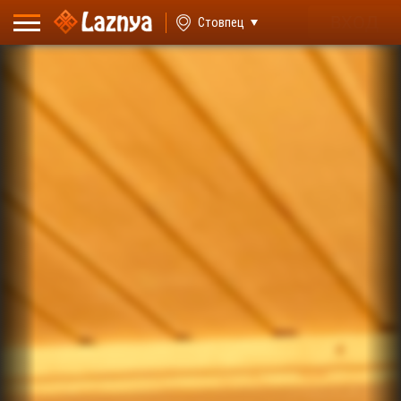
ВХОД
Стовпец