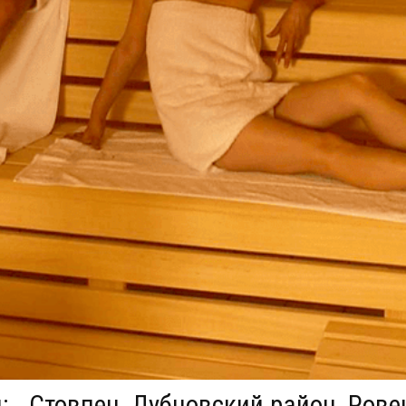
:
Стовпец, Дубновский район, Рове