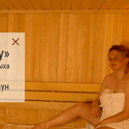
у»
ыха
аун