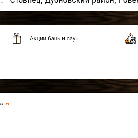
Акции бань и саун
н:
0
 бань/саун не найдено. Поменяей