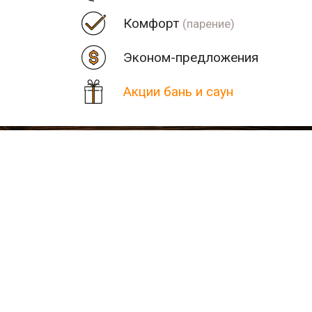
Комфорт
(парение)
Эконом-предложения
Акции бань и саун
Цена
Парная
Рядом
Количество найденных рез
В населенном пункте Стов