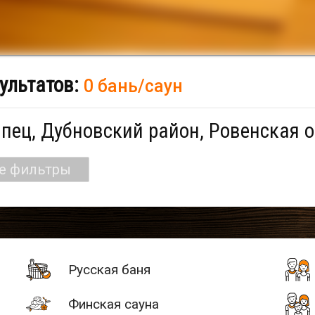
ультатов:
0 бань/саун
пец, Дубновский район, Ровенская о
се фильтры
Русская баня
Финская сауна