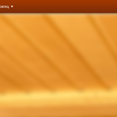
овпец