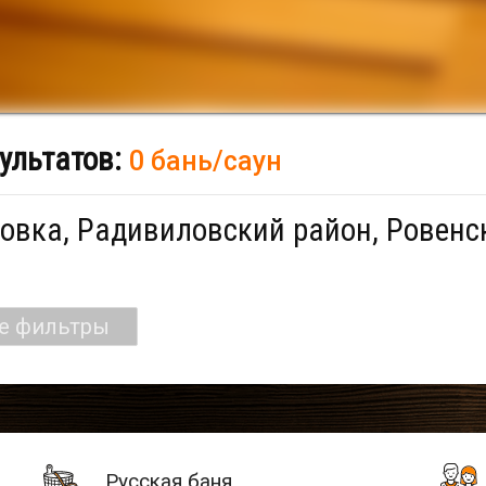
ультатов:
0 бань/саун
овка, Радивиловский район, Ровенск
се фильтры
Русская баня