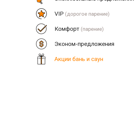
VIP
(дорогое парение)
Комфорт
(парение)
Эконом-предложения
Акции бань и саун
Цена
Парная
Рядом
Количество найденных рез