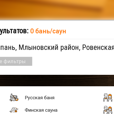
ультатов:
0 бань/саун
пань, Млыновский район, Ровенская
се фильтры
Русская баня
Финская сауна