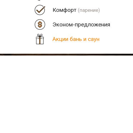
Комфорт
(парение)
Эконом-предложения
Акции бань и саун
Цена
Парная
Рядом
Количество найденных рез
В населенном пункте Хору