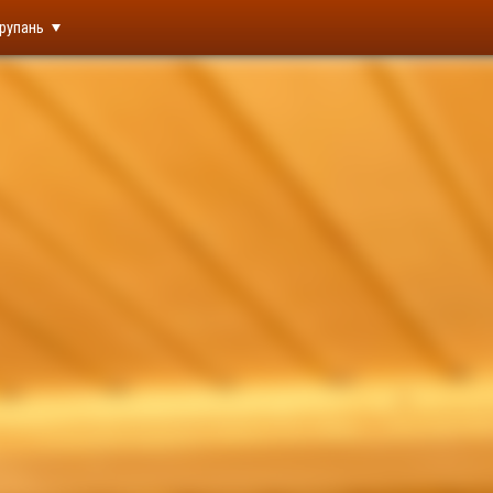
рупань