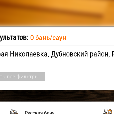
ультатов:
0 бань/саун
ая Николаевка, Дубновский район, 
ть все фильтры
Русская баня