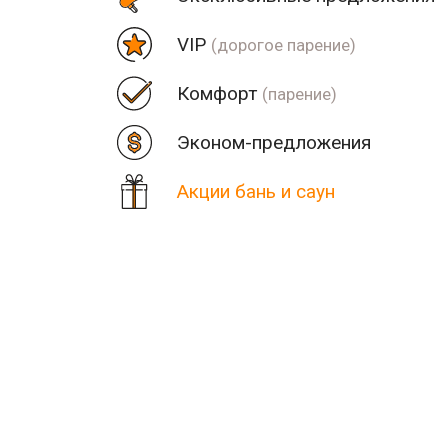
VIP
(дорогое парение)
Комфорт
(парение)
Эконом-предложения
Акции бань и саун
Цена
Парная
Рядом
Количество найденных рез