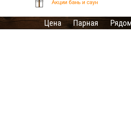
Акции бань и саун
Цена
Парная
Рядом
Количество найденных рез
В населенном пункте Они
Ищете ме
У нас нет предложений 
выбрать другой город.