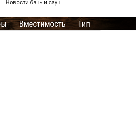
Новости бань и саун
ры
Вместимость
Тип
е рекламировать
ю баню/сауну
здесь?