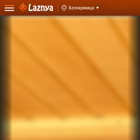
ВХОД
Белокриница